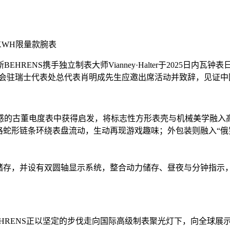
发布KWH限量款腕表
HRENS携手独立制表大师Vianney·Halter于2025日
员会驻瑞士代表处总代表肖明成先生应邀出席活动并致辞，见证
感的古董电度表中获得启发，将标志性方形表壳与机械美学融入高
格蛇形链条环绕表盘流动，生动再现游戏趣味；外包装则融入“俄
时动力储存，并设有双圆轴显示系统，整合动力储存、昼夜与分钟指
HRENS正以坚定的步伐走向国际高级制表聚光灯下，向全球展