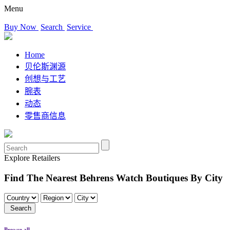
Menu
Buy Now
Search
Service
Home
贝伦斯渊源
创想与工艺
腕表
动态
零售商信息
Explore Retailers
Find The Nearest Behrens Watch Boutiques By City
Search
Browse all