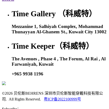
Time Gallery （科威特）
Mezzanine 1, Salhiyah Complex, Mohammad
Thunayyan Al-Ghanem St., Kuwait City 13002
Time Keeper（科威特）
The Avenues , Phase 4 , The Forum, Al Rai , Al
Farwaniyah, Kuwait
+965 9938 1196
©2026 贝伦斯BEHRENS 深圳市贝伦斯智能穿戴科技有限公
司. All Rights Reserved.
粤ICP备2022100999号
Subscribe：